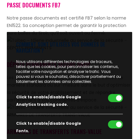
PASSE DOCUMENTS FB7
Notre passe documents est certifié FB7 selon la norme
EN1522. Sa conception permet de garantir la protection
pare balles du tiroir, qu’il soit ouvert ou fermé.
COMMENT SONT UTILISÉES VOS DONNÉES DE
NAVIGATION ?
Nous utilisons différentes technologies de traceurs,
DÉPÔTS PERMANENTS SECURE DROP
telles que les cookies, pour personnaliser les contenus,
faciliter votre navigation et analyser le trafic. Vous
pouvez si vous le souhaitez, désactiver partiellement ou
Les dépôts permanents SECURE DROP sont réalisés de
totalement les données ainsi collectées.
manière standard ou sur-mesure dans le but d’optimiser
la sécurité de votre établissement et de répondre
Click to enable/disable Google
parfaitement à vos contraintes d’espace.
Analytics tracking code.
Click to enable/disable Google
ARMOIRES DE TRANSFERTS TRANS-VALUE
Fonts.