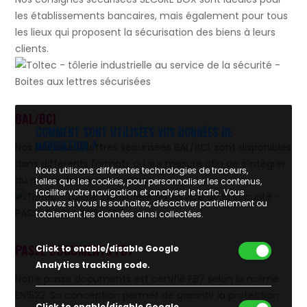
les établissements bancaires, mais également pour tous
les lieux qui proposent la sécurisation des biens à leurs
clients.
BAL/BCI
COMMENT SONT UTILISÉES VOS DONNÉES DE
NAVIGATION ?
Nos boites aux lettres sécurisées BAL/BCI, sont disponibles
dans différents formats ou sur mesure afin de s’intégrer
Nous utilisons différentes technologies de traceurs,
au mieux dans vos ouvrages.
telles que les cookies, pour personnaliser les contenus,
faciliter votre navigation et analyser le trafic. Vous
pouvez si vous le souhaitez, désactiver partiellement ou
totalement les données ainsi collectées.
PASSE DOCUMENTS FB7
Click to enable/disable Google
Analytics tracking code.
Notre passe documents est certifié FB7 selon la norme
EN1522. Sa conception permet de garantir la protection
Click to enable/disable Google