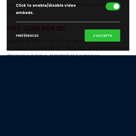
Click to enable/disable video
embeds.
PORTE SECURE DOOR SD5
PRÉFÉRENCES
J’ACCEPTE
La porte SECURE DOOR SD5 est certifiée CR5 selon la
norme Européenne EN 1627-1630. Pour sécuriser les accès
des locaux à risque, standard et sur mesure.
PORTE ANTI-BELIER SECURE DOOR TS321
Certifiée ANTI-BELIER, la porte SECURE DOOR TS321
correspond totalement aux besoins des convoyeurs de
fonds en matière de sécurisation des accès.