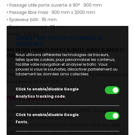
• Passage utile porte ouverte à 90° : 900 mm
• Passage libre maxi : 900 mm x 2000 mm
• Épaisseur bâti : 115 mm
• Épaisseur ouvrant : 95 mm
• Poids : 430 kg
COMMENT SONT UTILISÉES VOS DONNÉES DE
NAVIGATION ?
NOS AUTRES PRODUITS PORTES BLINDÉES, PAROIS BLINDÉES ET
Nous utilisons différentes technologies de traceurs,
CHÂSSIS BLINDÉS :
telles que les cookies, pour personnaliser les contenus,
faciliter votre navigation et analyser le trafic. Vous
pouvez si vous le souhaitez, désactiver partiellement ou
totalement les données ainsi collectées.
Click to enable/disable Google
Analytics tracking code.
PORTE SECURE DOOR SD4
La porte SECURE DOOR SD4 est certifiée CR4 selon la
Click to enable/disable Google
norme Européenne EN 1627-1630.
Fonts.